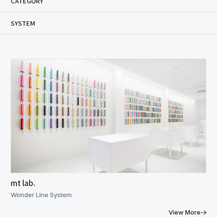
CATEGORY
SYSTEM
mt lab.
Wonder Line System
View More