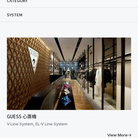
CATEGORY
SYSTEM
GUESS 心斎橋
V Line System, EL-V Line System
View More