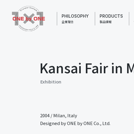
PHILOSOPHY
PRODUCTS
企業理念
製品情報
Kansai Fair in 
Exhibition
2004
/
Milan, Italy
Designed by ONE by ONE Co., Ltd.