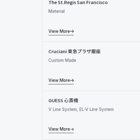
The St.Regis San Francisco
Material
View More
Cruciani 東急プラザ銀座
Custom Made
View More
GUESS 心斎橋
V Line System, EL-V Line System
View More