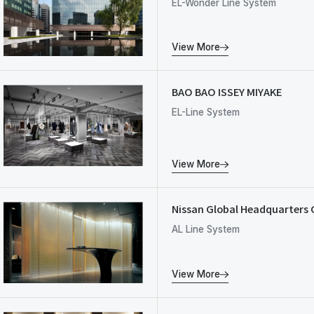
EL-Wonder Line System
View More
BAO BAO ISSEY MIYAKE
EL-Line System
View More
Nissan Global Headquarters 
AL Line System
View More