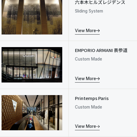
六本木ヒルズレジデンス
Sliding System
View More
EMPORIO ARMANI 表参道
Custom Made
View More
Printemps Paris
Custom Made
View More