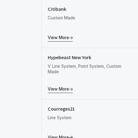
Citibank
Custom Made
View More
Hypebeast New York
V Line System, Point System, Custom
Made
View More
Courreges21
Line System
View More