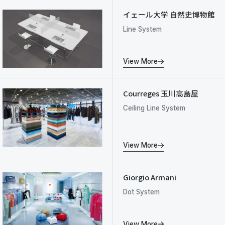
イェール大学 自然史博物館
Line System
View More
Courreges 玉川高島屋
Ceiling Line System
View More
Giorgio Armani
Dot System
View More