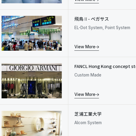
飛鳥Ⅱ- ペガサス
EL-Dot System, Point System
View More
FANCL Hong Kong concept st
Custom Made
View More
芝浦工業大学
Alcom System