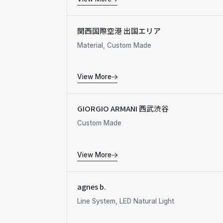
関西国際空港 出国エリア
Material, Custom Made
View More
GIORGIO ARMANI 西武渋谷
Custom Made
View More
agnes b.
Line System, LED Natural Light