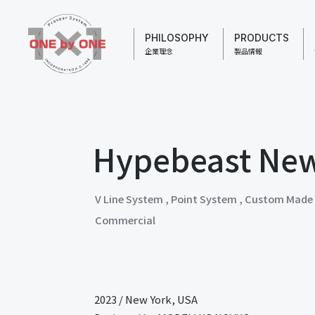
PHILOSOPHY
PRODUCTS
企業理念
製品情報
Hypebeast New
V Line System
,
Point System
,
Custom Made
Commercial
2023
/
New York, USA