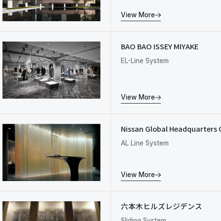
View More
BAO BAO ISSEY MIYAKE
EL-Line System
View More
Nissan Global Headquarters 
AL Line System
View More
六本木ヒルズレジデンス
Sliding System