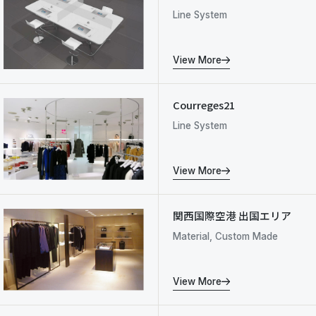
Line System
View More
Courreges21
Line System
View More
関西国際空港 出国エリア
Material, Custom Made
View More