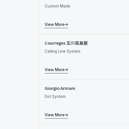
Custom Made
View More
Courreges 玉川高島屋
Ceiling Line System
View More
Giorgio Armani
Dot System
View More