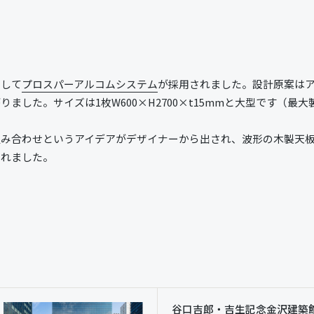
として
プロスパーアルコムシステム
が採用されました。設計原案は
た。サイズは1枚W600×H2700×t15mmと大型です（最大製造
組み合わせというアイデアがデザイナーから出され、波形の木製天
されました。
谷口吉郎・吉生記念金沢建築