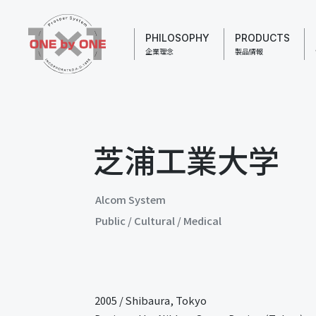
PHILOSOPHY
PRODUCTS
企業理念
製品情報
芝浦工業大学
Alcom System
Public / Cultural / Medical
2005
/
Shibaura, Tokyo