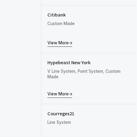
Citibank
Custom Made
View More
Hypebeast New York
V Line System, Point System, Custom
Made
View More
Courreges21
Line System