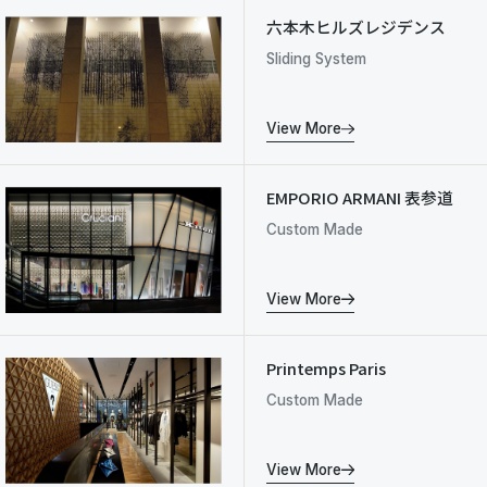
六本木ヒルズレジデンス
Sliding System
View More
EMPORIO ARMANI 表参道
Custom Made
View More
Printemps Paris
Custom Made
View More