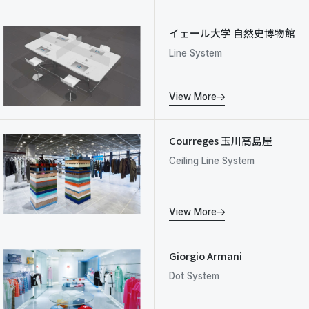
イェール大学 自然史博物館
Line System
View More
Courreges 玉川高島屋
Ceiling Line System
View More
Giorgio Armani
Dot System