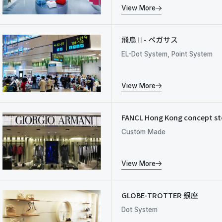
View More
飛鳥Ⅱ- ペガサス
EL-Dot System, Point System
View More
FANCL Hong Kong concept st
Custom Made
View More
GLOBE-TROTTER 銀座
Dot System