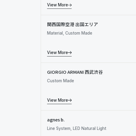
View More
関西国際空港 出国エリア
Material, Custom Made
View More
GIORGIO ARMANI 西武渋谷
Custom Made
View More
agnes b.
Line System, LED Natural Light