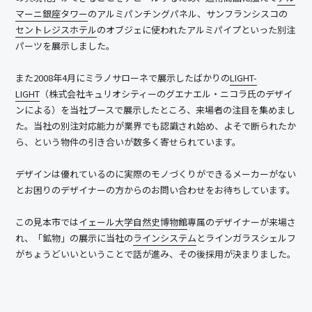
マーニ銀座タワー
のアルミパンチングパネル、サンフランシスコの
セントレジスホテル
のオブジェに使われたアルミパイプといった別注
パーツを展示しました。
また2008年4月にミラノサローネで展示したばかりの
LIGHT-
LIGHT
（株式会社キュリオシティーのグエナエル・ニコラ氏のデザイ
ンによる）を当社ブースで展示したところ、来場者の注目を集めまし
た。当社の別注対応能力が業界でも認識され始め、よそで断られたか
ら、という物件の引き合いが数多く寄せられています。
デザインは優れているのに実際のモノづくりができるメーカーがない
とお困りのデザイナーの方からのお問い合わせをお待ちしています。
この見本市では
イェール大学自然史博物館
専属のデザイナーが来場さ
れ、「鉱物」の展示に当社の
ラインシステム
とラインガラスシェルフ
がちょうどいいということで話が進み、その後採用が決まりました。