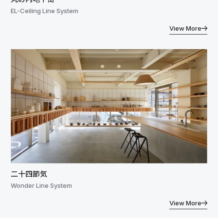
EL-Ceiling Line System
View More
二十四節気
Wonder Line System
View More