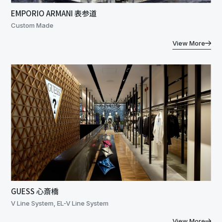
EMPORIO ARMANI 表参道
Custom Made
View More
GUESS 心斎橋
V Line System, EL-V Line System
View More