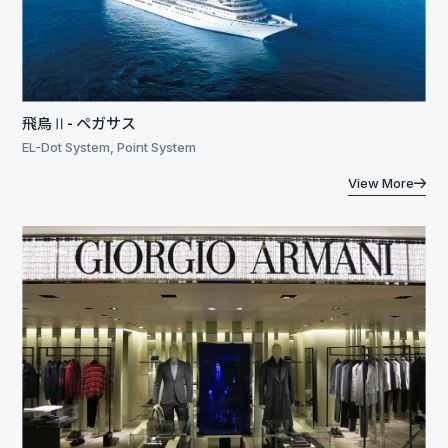
飛鳥Ⅱ- ペガサス
EL-Dot System, Point System
View More