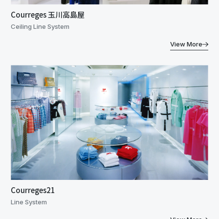
Courreges 玉川高島屋
Ceiling Line System
View More
Courreges21
Line System