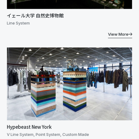
イェール大学 自然史博物館
Line System
View More
Hypebeast New York
V Line System, Point System, Custom Made