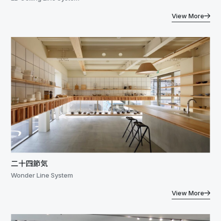
View More
二十四節気
Wonder Line System
View More