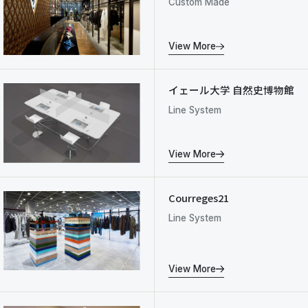
Custom Made
View More
イェール大学 自然史博物館
Line System
View More
Courreges21
Line System
View More