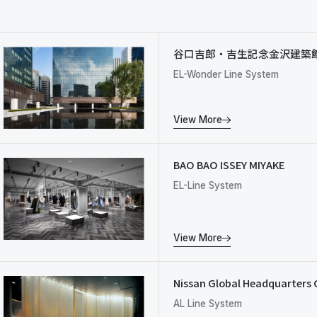
谷口吉郎・吉生記念金沢建築
EL-Wonder Line System
View More
BAO BAO ISSEY MIYAKE
EL-Line System
View More
Nissan Global Headquarters 
AL Line System