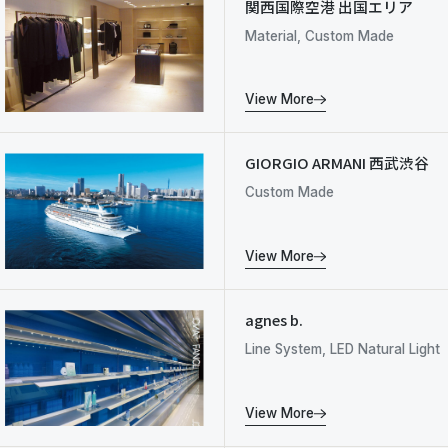
関西国際空港 出国エリア
Material, Custom Made
View More
GIORGIO ARMANI 西武渋谷
Custom Made
View More
agnes b.
Line System, LED Natural Light
View More