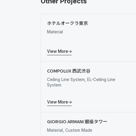
Other Projects
ホテルオークラ東京
Material
View More
COMPOLUX 西武渋谷
Ceiling Line System, EL-Ceiling Line
System
View More
GIORGIO ARMANI 銀座タワー
Material, Custom Made