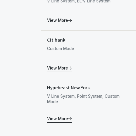
V Line System, EL-V Line System
View More
Citibank
Custom Made
View More
Hypebeast New York
V Line System, Point System, Custom
Made
View More