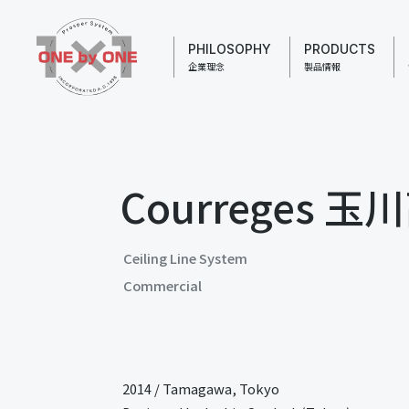
PHILOSOPHY
PRODUCTS
企業理念
製品情報
Courreges 
Ceiling Line System
Commercial
2014
/
Tamagawa, Tokyo