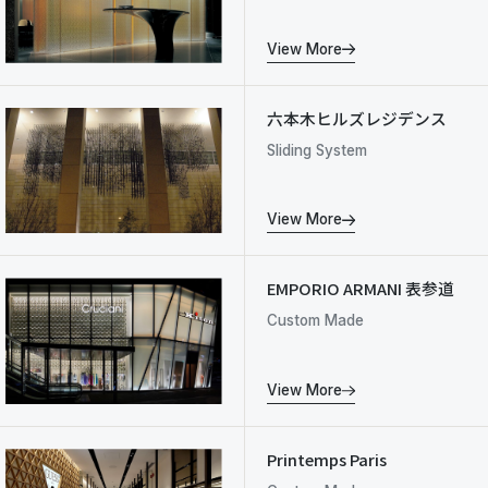
View More
六本木ヒルズレジデンス
Sliding System
View More
EMPORIO ARMANI 表参道
Custom Made
View More
Printemps Paris