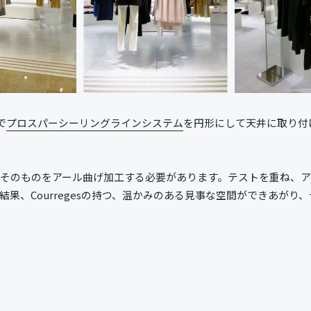
で
プロスパーシーリングラインシステム
を円形にして天井に取り付
スそのものをアール曲げ加工する必要があります。テストを重ね、
果、Courregesの持つ、温かみのある見事な空間ができあが