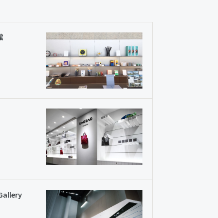
館
Gallery