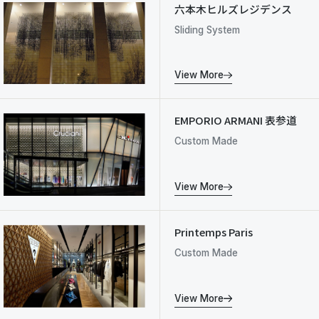
六本木ヒルズレジデンス
Sliding System
View More
EMPORIO ARMANI 表参道
Custom Made
View More
Printemps Paris
Custom Made
View More