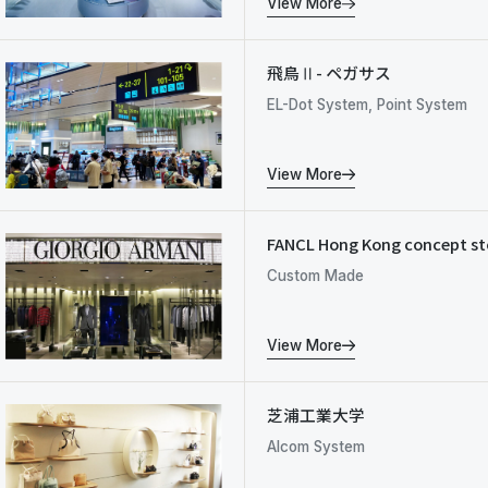
View More
飛鳥Ⅱ- ペガサス
EL-Dot System, Point System
View More
FANCL Hong Kong concept st
Custom Made
View More
芝浦工業大学
Alcom System