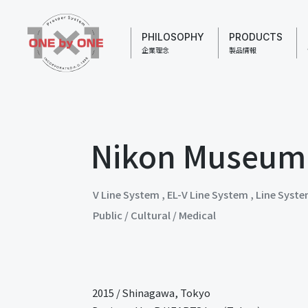
PHILOSOPHY
PRODUCTS
企業理念
製品情報
Nikon Museum
V Line System
,
EL-V Line System
,
Line Syst
Public / Cultural / Medical
2015
/
Shinagawa, Tokyo