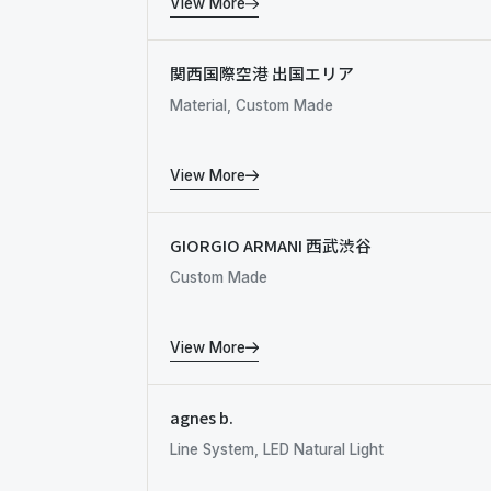
View More
関西国際空港 出国エリア
Material, Custom Made
View More
GIORGIO ARMANI 西武渋谷
Custom Made
View More
agnes b.
Line System, LED Natural Light