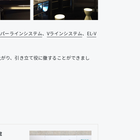
スパーラインシステム
、
Vラインシステム
、
EL-V
上がり、引き立て役に徹することができまし
館