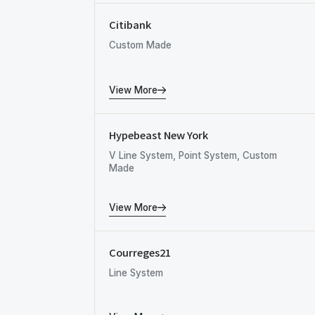
Citibank
Custom Made
View More
Hypebeast New York
V Line System, Point System, Custom
Made
View More
Courreges21
Line System