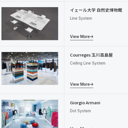
イェール大学 自然史博物館
Line System
View More
Courreges 玉川高島屋
Ceiling Line System
View More
Giorgio Armani
Dot System