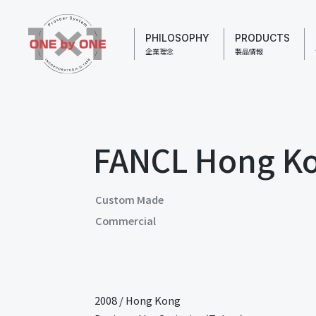
PHILOSOPHY
PRODUCTS
企業理念
製品情報
FANCL Hong Ko
Custom Made
Commercial
2008
/
Hong Kong