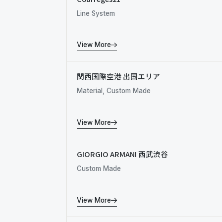
Line System
View More
関西国際空港 出国エリア
Material, Custom Made
View More
GIORGIO ARMANI 西武渋谷
Custom Made
View More