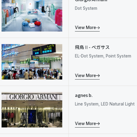
Dot System
View More
飛鳥Ⅱ- ペガサス
EL-Dot System, Point System
View More
agnes b.
Line System, LED Natural Light
View More