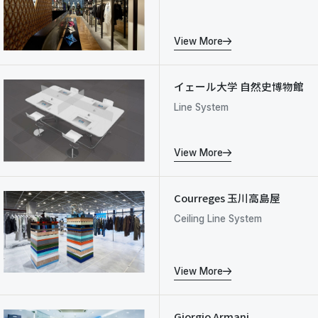
View More
イェール大学 自然史博物館
Line System
View More
Courreges 玉川高島屋
Ceiling Line System
View More
Giorgio Armani