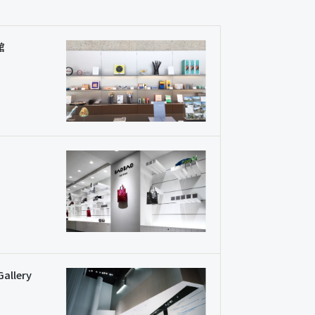
館
Gallery