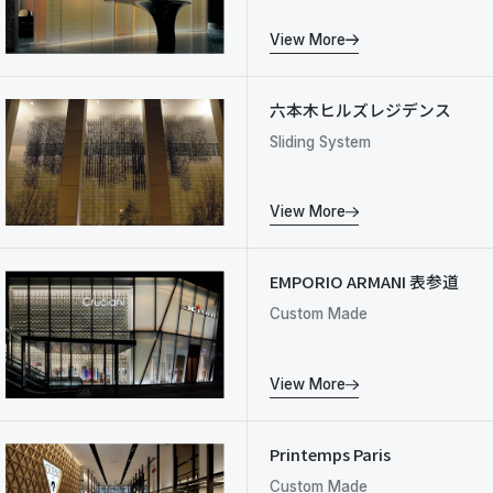
View More
六本木ヒルズレジデンス
Sliding System
View More
EMPORIO ARMANI 表参道
Custom Made
View More
Printemps Paris
Custom Made