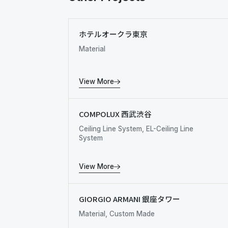
ホテルオークラ東京
Material
View More
COMPOLUX 西武渋谷
Ceiling Line System, EL-Ceiling Line
System
View More
GIORGIO ARMANI 銀座タワー
Material, Custom Made