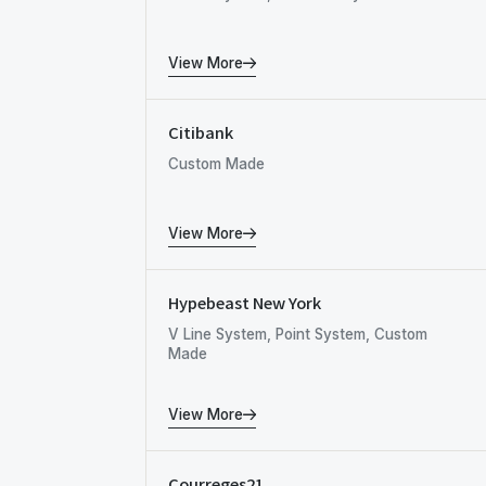
View More
Citibank
Custom Made
View More
Hypebeast New York
V Line System, Point System, Custom
Made
View More
Courreges21