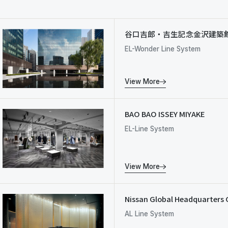
谷口吉郎・吉生記念金沢建築
EL-Wonder Line System
View More
BAO BAO ISSEY MIYAKE
EL-Line System
View More
Nissan Global Headquarters 
AL Line System