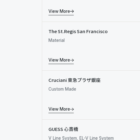
View More
The St.Regis San Francisco
Material
View More
Cruciani 東急プラザ銀座
Custom Made
View More
GUESS 心斎橋
V Line System, EL-V Line System