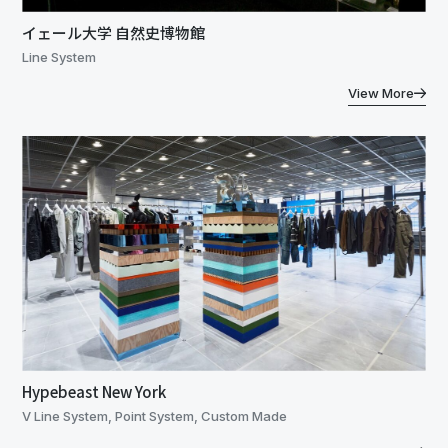
イェール大学 自然史博物館
Line System
View More
Hypebeast New York
V Line System, Point System, Custom Made