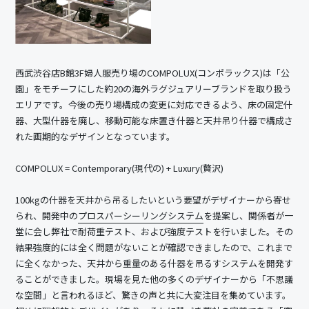
西武渋谷店B館3F婦人服売り場のCOMPOLUX(コンポラックス)は「公
園」をモチーフにした約20の海外ラグジュアリーブランドを取り扱う
エリアです。今後の売り場構成の変更に対応できるよう、床の固定什
器、大型什器を廃し、移動可能な床置き什器と天井吊り什器で構成さ
れた画期的なデザインとなっています。
COMPOLUX = Contemporary(現代の) + Luxury(贅沢)
100kgの什器を天井から吊るしたいという要望がデザイナーから寄せ
られ、開発中の
プロスパーシーリングシステム
を提案し、関係者が一
堂に会し弊社で耐荷重テスト、および強度テストを行いました。その
結果強度的には全く問題がないことが確認できましたので、これまで
に全くなかった、天井から重量のある什器を吊るすシステムを開発す
ることができました。現場を見た他の多くのデザイナーから「不思議
な空間」と言われるほど、驚きの声と共に大変注目を集めています。