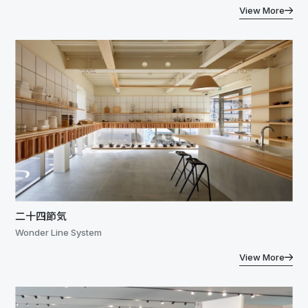
View More
二十四節気
Wonder Line System
View More