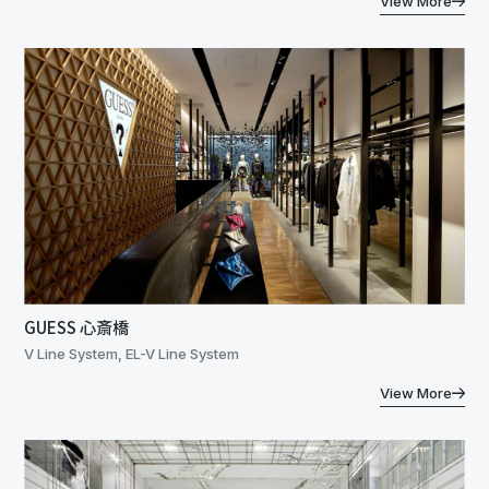
View More
GUESS 心斎橋
V Line System, EL-V Line System
View More