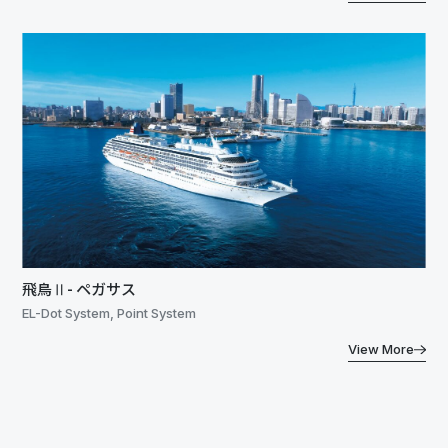
飛鳥Ⅱ- ペガサス
EL-Dot System, Point System
View More