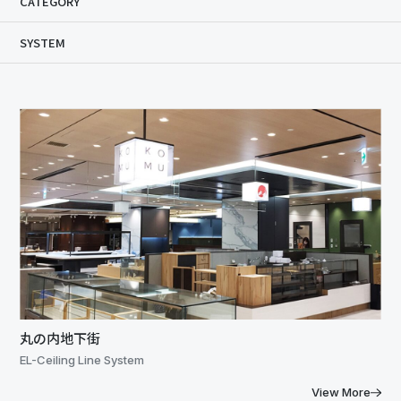
CATEGORY
SYSTEM
丸の内地下街
EL-Ceiling Line System
View More