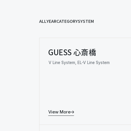
ALL
YEAR
CATEGORY
SYSTEM
GUESS 心斎橋
V Line System, EL-V Line System
View More