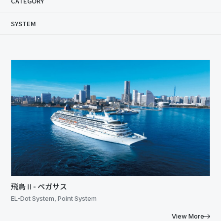
CATEGORY
SYSTEM
飛鳥Ⅱ- ペガサス
EL-Dot System, Point System
View More