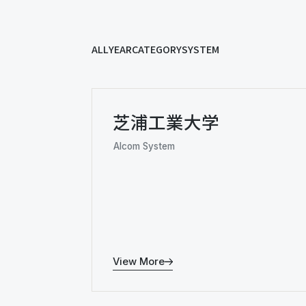
ALL
YEAR
CATEGORY
SYSTEM
芝浦工業大学
Alcom System
View More